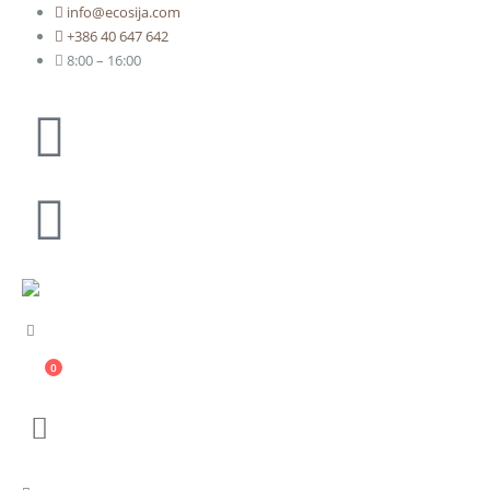
info@ecosija.com
+386 40 647 642
8:00 – 16:00
0