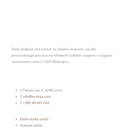
Naše podjetje ima posluh za lokalno skupnost, saj del
proizvodnjega procesa na nekaterih izdelkih izvajamo v vzgojno
varstvenem centru CUDV Radovljica.
Poljska pot 4, 4248 Lesce
info@ecosija.com
+386 40 647 642
Elektronske sveče
Solarne sveče