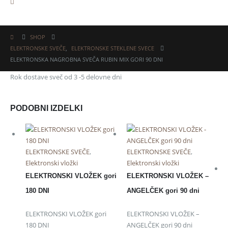
SHOP
ELEKTRONSKE SVEČE
,
ELEKTRONSKE STEKLENE SVECE
ELEKTRONSKA NAGROBNA SVEČA RUBIN MIX GORI 90 DNI
Rok dostave sveč od 3 -5 delovne dni
PODOBNI IZDELKI
ELEKTRONSKE SVEČE
,
ELEKTRONSKE SVEČE
,
Elektronski vložki
Elektronski vložki
ELEKTRONSKI VLOŽEK gori
ELEKTRONSKI VLOŽEK –
180 DNI
ANGELČEK gori 90 dni
ELEKTRONSKI VLOŽEK gori
ELEKTRONSKI VLOŽEK –
180 DNI
ANGELČEK gori 90 dni