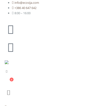
info@ecosija.com
+386 40 647 642
8:00 – 16:00
0