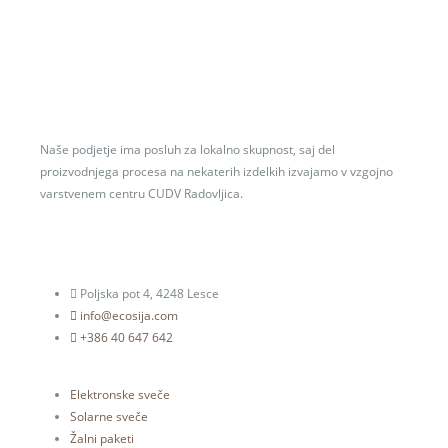
Naše podjetje ima posluh za lokalno skupnost, saj del
proizvodnjega procesa na nekaterih izdelkih izvajamo v vzgojno
varstvenem centru CUDV Radovljica.
Poljska pot 4, 4248 Lesce
info@ecosija.com
+386 40 647 642
Elektronske sveče
Solarne sveče
Žalni paketi