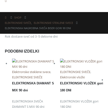
SHOP
ELEKTRONSKE SVEČE
,
ELEKTRONSKE STEKLENE SVECE
ELEKTRONSKA NAGROBNA SVEČA BISER GORI 90 DNI
Rok dostave sveč od 3 -5 delovne dni
PODOBNI IZDELKI
Elektronske steklene svece
,
ELEKTRONSKE SVEČE
,
ELEKTRONSKE SVEČE
Elektronski vložki
ELEKTRONSKA DIAMANT S
ELEKTRONSKI VLOŽEK gori
MIX 90 dni
180 DNI
ELEKTRONSKA SVEČA
ELEKTRONSKI VLOŽEK gori
DIAMANT S MIX 90 dni
180 DNI