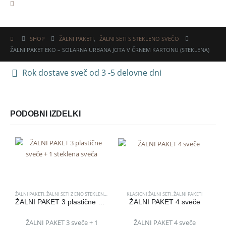
SHOP
ŽALNI PAKETI
,
ŽALNI SETI S STEKLENO SVEČO
ŽALNI PAKET EKO – SOLARNA URBANA JOTA V ČRNEM KARTONU (STEKLENA)
Rok dostave sveč od 3 -5 delovne dni
PODOBNI IZDELKI
ŽALNI PAKETI
,
ŽALNI SETI Z ENO STEKLENO SVEČO
KLASICNI ŽALNI SETI
,
ŽALNI PAKETI
ŽALNI PAKET 3 plastične sveče + 1 steklena sveča
ŽALNI PAKET 4 sveče
ŽALNI PAKET 3 sveče + 1
ŽALNI PAKET 4 sveče