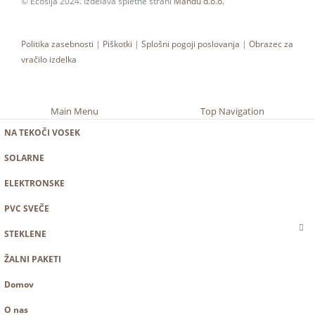
© Ecosija 2024. Izdelava spletne strani
Mandu d.o.o.
Politika zasebnosti
|
Piškotki
|
Splošni pogoji poslovanja
|
Obrazec za
vračilo izdelka
Main Menu
Top Navigation
NA TEKOČI VOSEK
SOLARNE
ELEKTRONSKE
PVC SVEČE
STEKLENE
ŽALNI PAKETI
Domov
O nas