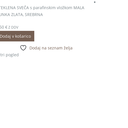
TEKLENA SVEČA s parafinskim vložkom MALA
UNKA ZLATA, SREBRNA
,50
€
Z DDV
Dodaj v košarico
Dodaj na seznam želja
tri pogled