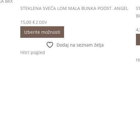
KA MIX
STEKLENA SVEČA LOM MALA BUNKA PODST. ANGEL
S
B
15,00
€
Z DDV
4
Izberite možnosti
Dodaj na seznam želja
Hitri pogled
Hi