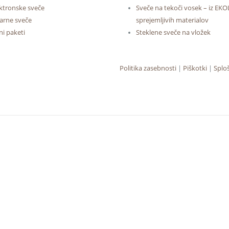
ktronske sveče
Sveče na tekoči vosek – iz E
arne sveče
sprejemljivih materialov
ni paketi
Steklene sveče na vložek
Politika zasebnosti
|
Piškotki
|
Splo