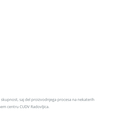
NOVOSTI
,
STE
STEKLENA S
CVET
STEKLENA SVE
7,00
€
Z DDV
Dodaj v koš
Hitri pogled
 skupnost, saj del proizvodnjega procesa na nekaterih
enem centru CUDV Radovljica.