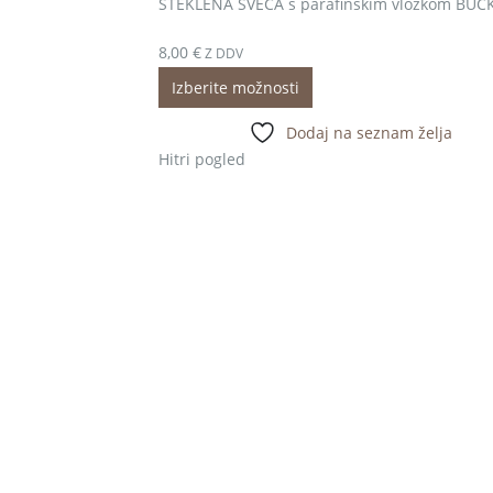
STEKLENA SVEČA s parafinskim vložkom BUČ
8,00
€
Z DDV
Izberite možnosti
Dodaj na seznam želja
Hitri pogled