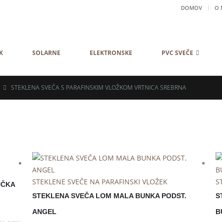
DOMOV
O 
K
SOLARNE
ELEKTRONSKE
PVC SVEČE
STEKLENA SVEČA S PARAFINSKIM VLOŽKOM VRTNICA SREBRNA
STEKLENE SVEČE NA PARAFINSKI VLOŽEK
S
UČKA
STEKLENA SVEČA LOM MALA BUNKA PODST.
S
ANGEL
B