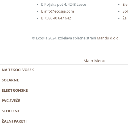
Poljska pot 4, 4248 Lesce
Ele
info@ecosija.com
Sol
+386 40 647 642
Žal
© Ecosija 2024. Izdelava spletne strani
Mandu d.o.o.
Main Menu
NA TEKOČI VOSEK
SOLARNE
ELEKTRONSKE
PVC SVEČE
STEKLENE
ŽALNI PAKETI