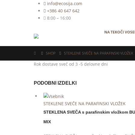
info@ecosija.com
+386 40 647 642
8:00 – 16:00
NA TEKOČI VOSE
SHOP
STEKLENE SVEČE NA PARAFINSKI VLOŽEK
Rok dostave sveč od 3 -5 delovne dni
PODOBNI IZDELKI
STEKLENE SVEČE NA PARAFINSKI VLOŽEK
STEKLENA SVEČA s parafinskim vložkom B
MIX