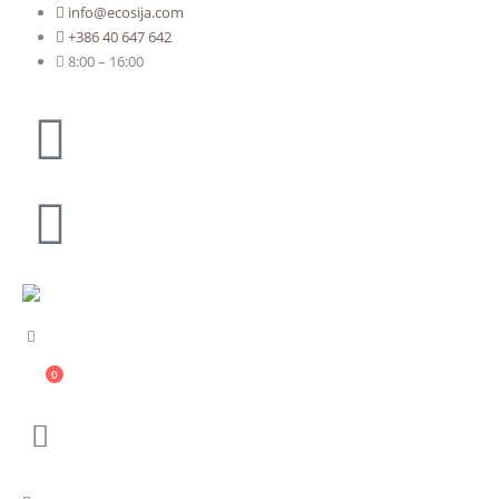
info@ecosija.com
+386 40 647 642
8:00 – 16:00
0