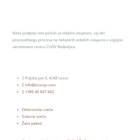
Naše podjetje ima posluh za lokalno skupnost, saj del
proizvodnjega procesa na nekaterih izdelkih izvajamo v vzgojno
varstvenem centru CUDV Radovljica.
Poljska pot 4, 4248 Lesce
info@ecosija.com
+386 40 647 642
Elektronske sveče
Solarne sveče
Žalni paketi