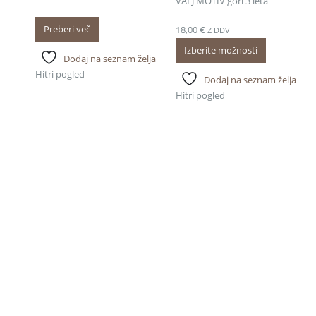
VALJ MOTIV gori 3 leta
Preberi več
18,00
€
Z DDV
Izberite možnosti
Dodaj na seznam želja
Hitri pogled
Dodaj na seznam želja
Hitri pogled