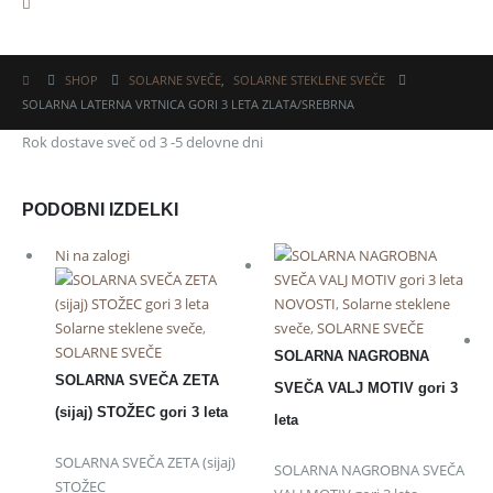
SHOP
SOLARNE SVEČE
,
SOLARNE STEKLENE SVEČE
SOLARNA LATERNA VRTNICA GORI 3 LETA ZLATA/SREBRNA
Rok dostave sveč od 3 -5 delovne dni
PODOBNI IZDELKI
Ni na zalogi
NOVOSTI
,
Solarne steklene
Solarne steklene sveče
,
sveče
,
SOLARNE SVEČE
SOLARNE SVEČE
SOLARNA NAGROBNA
SOLARNA SVEČA ZETA
SVEČA VALJ MOTIV gori 3
(sijaj) STOŽEC gori 3 leta
leta
SOLARNA SVEČA ZETA (sijaj)
SOLARNA NAGROBNA SVEČA
STOŽEC