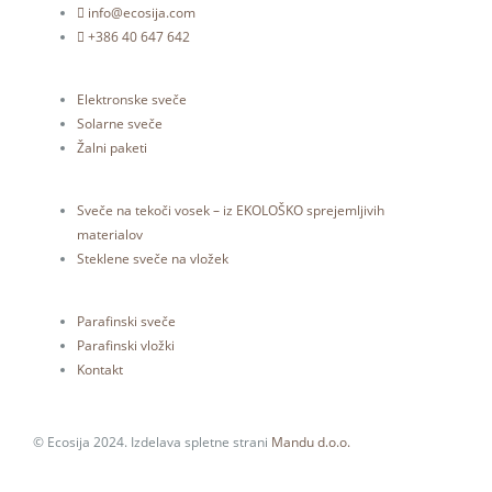
info@ecosija.com
+386 40 647 642
Elektronske sveče
Solarne sveče
Žalni paketi
Sveče na tekoči vosek – iz EKOLOŠKO sprejemljivih
materialov
Steklene sveče na vložek
Parafinski sveče
Parafinski vložki
Kontakt
© Ecosija 2024. Izdelava spletne strani
Mandu d.o.o.